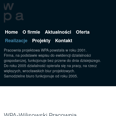
Home
O firmie
Aktualności
Oferta
Realizacje
Projekty
Kontakt
Pracownia projektowa WPA powstała w roku 2001.
Firma, na podstawie wspisu do ewidencji działalności
gospodarczej, funkcjonuje bez przerw do dnia dzisiejszego.
Do roku 2005 działalność opierała się na pracy, na rzecz
większych, wrocławskich biur projektowych.
Samodzielne biuro funkcjonuje od roku 2005.
WPA-Wilisowski Pracownia