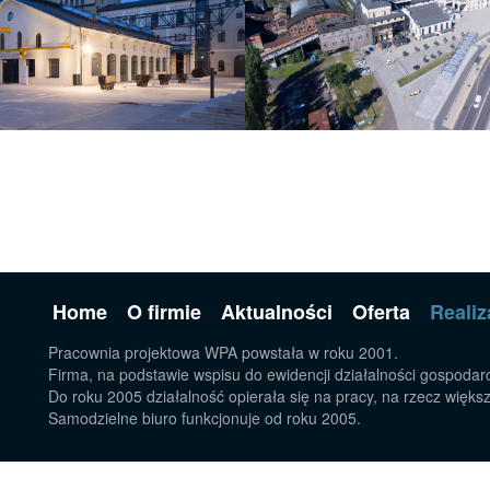
Home
O firmie
Aktualności
Oferta
Realiz
Pracownia projektowa WPA powstała w roku 2001.
Firma, na podstawie wspisu do ewidencji działalności gospodarc
Do roku 2005 działalność opierała się na pracy, na rzecz więks
Samodzielne biuro funkcjonuje od roku 2005.