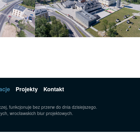
acje
Projekty
Kontakt
zej, funkcjonuje bez przerw do dnia dzisiejszego.
zych, wrocławskich biur projektowych.