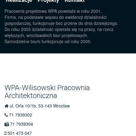
Pracownia projektowa WPA powstała w roku 2001.
Firma, na podstawie wspisu do ewidencji działalności
gospodarczej, funkcjonuje bez przerw do dnia dzisiejszego.
Do roku 2005 działalność opierała się na pracy, na rzecz
większych, wrocławskich biur projektowych.
Samodzielne biuro funkcjonuje od roku 2005.
WPA-Wilisowski Pracownia
Architektoniczna
ul. Orla 10/1b, 53-143 Wrocław
71 7939302
71 7939304
501 473 047