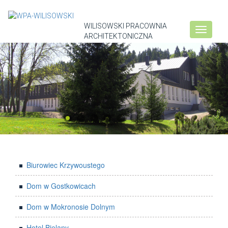
WILISOWSKI PRACOWNIA
Toggle
ARCHITEKTONICZNA
navigati
Biurowiec Krzywoustego
Dom w Gostkowicach
Dom w Mokronosie Dolnym
Hotel Bielany