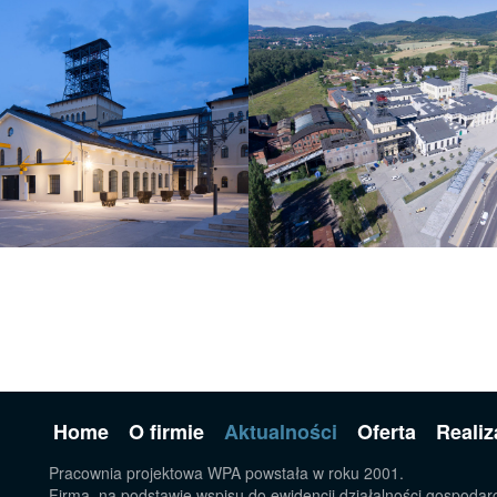
Home
O firmie
Aktualności
Oferta
Realiz
Pracownia projektowa WPA powstała w roku 2001.
Firma, na podstawie wspisu do ewidencji działalności gospodarc