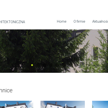
Home
O firmie
Aktualnoś
HITEKTONICZNA
hnice