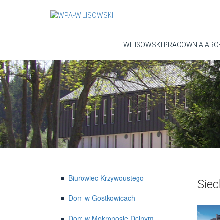
WILISOWSKI PRACOWNIA ARC
Biurowiec Krzywoustego
Siec
Dom w Gostkowicach
Dom w Mokronosie Dolnym