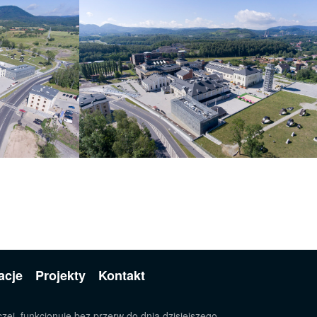
acje
Projekty
Kontakt
zej, funkcjonuje bez przerw do dnia dzisiejszego.